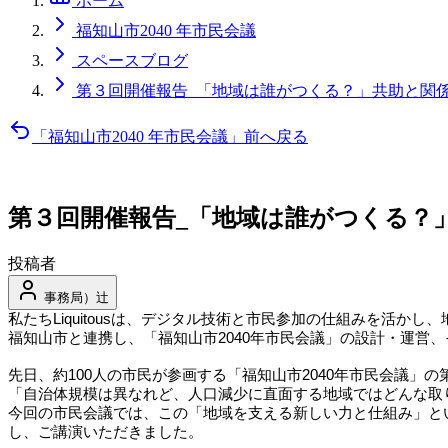
ホーム
福知山市2040 年市民会議
スペースブログ
第３回開催報告_「地域は誰がつくる？」共助と関
「福知山市2040 年市民会議」前へ戻る
第３回開催報告_「地域は誰がつくる？
投稿者
事務局）辻
私たちLiquitousは、デジタル技術と市民参加の仕組みを活
福知山市と連携し、「福知山市2040年市民会議」の設計・運営、
先日、約100人の市民が参画する「福知山市2040年市民会議」
「自治体規模は異なれど、人口減少に直面する地域ではどんな取
今回の市民会議では、この「地域を支える新しい力と仕組み」と
し、ご講演いただきました。