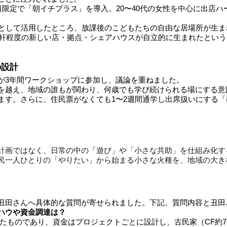
限定で「朝イチプラス」を導入。20〜40代の女性を中心に出店ハー
。
」として活用したところ、放課後のこどもたちの自由な居場所が生
0軒程度の新しい店・拠点・シェアハウスが自立的に生まれたとい
の設計
が3年間ワークショップに参加し、議論を重ねました。
を越え、地域の誰もが関わり、何歳でも学び続けられる場にする意
ます。さらに、住民票がなくても1〜2週間通学し出席扱いにする
計画ではなく、日常の中の「遊び」や「小さな共助」を仕組み化す
民一人ひとりの「やりたい」から始まる小さな火種を、地域の大き
丑田さんへ具体的な質問が寄せられました。下記、質問内容と丑田
ハウや資金調達は？
ものであり、資金はプロジェクトごとに設計し、古民家（CF約7