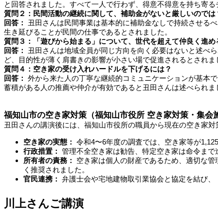
と回答されました。すべて一人で行わず、得意不得意を持ち寄る
質問２：民間活動の継続に関して、補助金がないと厳しいのでは
回答：
丑田さんは民間事業は基本的に補助金なしで持続させるべ
生き延びることが民間の仕事であるとされました。
質問３：「遊びから始まる」について、世代を超えて仲良く進め
回答：
丑田さんは地域全員が同じ方向を向く必要はないと述べら
ど、目的性が薄く肩書きの影響が小さい場で促進されるとされま
質問４：空き家の受け入れハードルを下げるには？
回答：
外から来た人の丁寧な継続的コミュニケーションが基本で
蓄積がある人の推薦や仲介が有効であると丑田さんは述べられま
福知山市の空き家対策（福知山市役所 空き家対策・集会
丑田さんの講演後には、福知山市役所の職員から現在の空き家対
空き家の実態：
令和4〜6年度の調査では、空き家等が1,1
行政措置：
管理不全空き家は勧告、特定空き家は命令まで
所有者の責務：
空き家は個人の財産であるため、適切な管
く推奨されました。
官民連携：
弁護士会や宅地建物取引業協会と協定を結び、
川上さんご講演