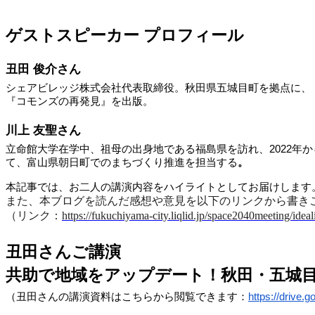
ゲストスピーカー プロフィール
丑田 俊介さん
シェアビレッジ株式会社代表取締役。秋田県五城目町を拠点に、
『コモンズの再発見』を出版。
川上 友聖さん
立命館大学在学中、祖母の出身地である福島県を訪れ、2022年か
て、富山県朝日町でのまちづくり推進を担当する
。
本記事では、お二人の講演内容をハイライトとしてお届けします
また、本ブログを読んだ感想や意見を以下のリンクから書き
（リンク：
https://fukuchiyama-city.liqlid.jp/space2040meeting/ideal
丑田さんご講演
共助で地域をアップデート！秋田・五城
（丑田さんの講演資料はこちらから閲覧できます：
https://drive