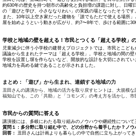
約630年の歴史を持つ朝市の高齢化と負担増の課題に対し、日曜日
の「遊びと学び、小さななりわい」の実践の場となったそうです
また、10年以上空き家だった建物を「誰でもただで使える場所
屋を始めようという動きが広がり、約7〜8年で、歩ける範囲に3
学校と地域の壁を超える！市民とつくる「超える学校」
児童減少に伴う小学校の建替えプロジェクトでは、市民とこども
議論から生まれたテーマは「超える学校」。学校と地域の間の壁
学校を設置し塀を作らないなど、開放的な設計を大切にされてい
地域力を高める鍵であることが示されました。
まとめ：「遊び」から生まれ、連鎖する地域の力
丑田さんの講演から、地域の活力を取り戻すヒントは、大規模な
福知山でも、この「共助」と「コモンズ」の考え方を活かし、市
市民からの質問に答える
講演後には、多岐にわたる取り組みのノウハウや継続性について
質問１：多分野に取り組む中で、どの分野から着手したか？ノウ
回答：
丑田さんは計画よりも暮らしの中で自然に立ち上がってきた