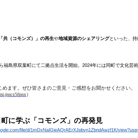
「共（コモンズ）」の再生
や
地域資源のシェアリング
といった、持
ら福島県双葉町にて二拠点生活を開始。2024年には同町で文化芸術
。
こめます。ぜひ皆さまのご意見・ご感想をお聞かせください。
ist-jrqcz5fpnx
）
目町に学ぶ「コモンズ」の再発見
.google.com/file/d/1mDxNaIGjeAQrAErXJpbvn1ZbndAwzf1K/view?usp