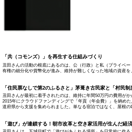
「共（コモンズ）」を再生する仕組みづくり
丑田さんの活動の根底にあるのは、公（行政）と私（プライベー
有権の細分化や貨幣化が進み、維持が難しくなった地域の資産を
「住民票なしで第2のふるさと」茅葺き古民家と「村民制
丑田さんが最初に着手されたのは、維持に年間50万円の費用が
2015年にクラウドファンディングで「年貢（年会費）」を納め
道府県から支援を集められました。単なる宿泊ではなく、屋根の
「遊び」が連鎖する！朝市改革と空き家活用が生んだ経
丑田さんは、五城目町で「遊びがあふれる場所」を日常的に作る