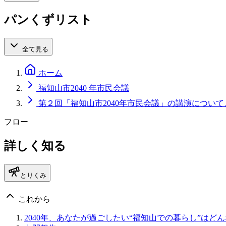
パンくずリスト
全て見る
ホーム
福知山市2040 年市民会議
第２回「福知山市2040年市民会議」の講演につい
フロー
詳しく知る
とりくみ
これから
2040年、あなたが過ごしたい“福知山での暮らし”はど