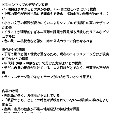
ビジョンマップのデザイン改善
• 12項目は多すぎるとの声が多数。5～6個に絞るべきという提案
• 上部の青色が丹後半島に見間違える懸念—福知山市の地形がわかりにく
い
• 小さい文字の解説が読みにくい—よりシンプルで視認性の高いデザイン
が必要
• イラストが理想的すぎる—実際の課題や課題感も反映したリアルなビジ
ュアルに
• 色の統一—桔梗色など福知山市の公式カラーに合わせるべき
世代分けの問題
• 子育て世代と働く世代が重なるため、現在のライフステージ分けが現実
的でないとの指摘
• 年代別（0歳～18歳など）で分けた方がよいとの提案
• 子ども自身の視点が欠けている—大人目線だけでなく、当事者の声が必
要
• ライフステージ別ではなくテーマ別の方が良いという意見も
内容の改善
• 理想論が多く、具体性が不足している
• 「教育のまち」としての特色が反映されていない—福知山の強みをより
前面に
• 産業・雇用の観点が不足—地域経済の持続性が課題