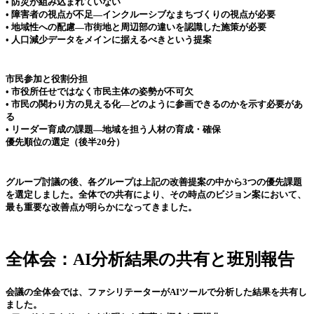
• 防災が組み込まれていない
• 障害者の視点が不足—インクルーシブなまちづくりの視点が必要
• 地域性への配慮—市街地と周辺部の違いを認識した施策が必要
• 人口減少データをメインに据えるべきという提案
市民参加と役割分担
• 市役所任せではなく市民主体の姿勢が不可欠
• 市民の関わり方の見える化—どのように参画できるのかを示す必要があ
る
• リーダー育成の課題—地域を担う人材の育成・確保
優先順位の選定（後半20分）
グループ討議の後、各グループは上記の改善提案の中から3つの優先課題
を選定しました。全体での共有により、その時点のビジョン案において、
最も重要な改善点が明らかになってきました。
全体会：AI分析結果の共有と班別報告
会議の全体会では、ファシリテーターがAIツールで分析した結果を共有し
ました。