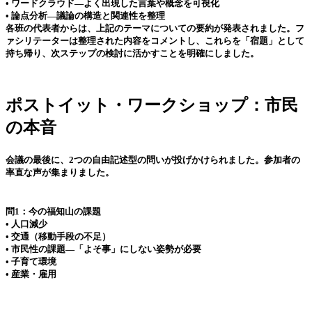
• ワードクラウド—よく出現した言葉や概念を可視化
• 論点分析—議論の構造と関連性を整理
各班の代表者からは、上記のテーマについての要約が発表されました。フ
ァシリテーターは整理された内容をコメントし、これらを「宿題」として
持ち帰り、次ステップの検討に活かすことを明確にしました。
ポストイット・ワークショップ：市民
の本音
会議の最後に、2つの自由記述型の問いが投げかけられました。参加者の
率直な声が集まりました。
問1：今の福知山の課題
• 人口減少
• 交通（移動手段の不足）
• 市民性の課題—「よそ事」にしない姿勢が必要
• 子育て環境
• 産業・雇用