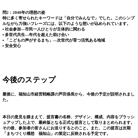
問2：2040年の理想の姿
特に多く寄せられたキーワードは「自分でみんなで」でした。このシンプ
ルながら力強いフレーズには、以下のような想いが込められています。
• 社会参加—市民一人ひとりが主体的に関わる
• 多世代共生—年代を超えた助け合い
• 「こどもの声がするまち」—次世代が育つ活気ある地域
• 安全安心
今後のステップ
最後に、福知山市経営戦略課の芦田係長から、今後の予定が説明されまし
た。
本日の意見を踏まえて、提言書の名称、デザイン、構成、内容をブラッシ
ュアップした上で、最終版となる正式な提言として取りまとめられます。
その後、参加者の皆さんにお送りするとのこと。また、この提言は次期
「まちづくり構想 福知山」の策定に反映される予定です。