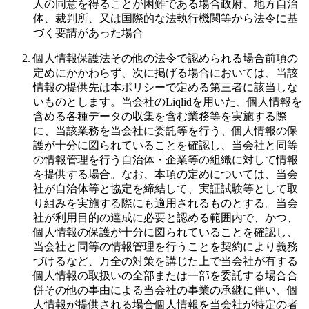
人の同意を得ることが困難である場合政府、地方自治
体、裁判所、又は国際的な法執行機関等から法令に基
づく要請があった場合
個人情報保護法その他の法令で認められる場合前項の
定めにかかわらず、次に掲げる場合においては、当該
情報の提供先は本ポリシーで定める第三者に該当しな
いものとします。当会社のLiqlidを用いた、個人情報を
含める各種データの収集を含む業務等を実施する際
に、当該業務を当会社に委託等を行う、個人情報の保
護が十分に図られていることを確認し、当会社と同等
の情報管理を行う自治体・企業等の組織に対して情報
を提供する場合。なお、本項の定めについては、当会
社が自治体等と協定を締結して、実証試験等として取
り組みを実施する際にも適用されるものとする。当会
社が利用目的の達成に必要と認める範囲内で、かつ、
個人情報の保護が十分に図られていることを確認し、
当会社と同等の情報管理を行うことを契約により義務
づけるなど、万全の対策を講じた上で当会社が有する
個人情報の取扱いの全部または一部を委託する場合合
併その他の事由による当会社の事業の承継に伴い、個
人情報が提供される場合個人情報を当会社が特定の者