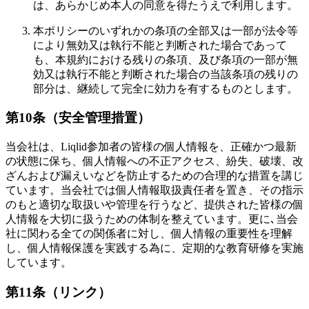
は、あらかじめ本人の同意を得たうえで利用します。
本ポリシーのいずれかの条項の全部又は一部が法令等
により無効又は執行不能と判断された場合であって
も、本規約における残りの条項、及び条項の一部が無
効又は執行不能と判断された場合の当該条項の残りの
部分は、継続して完全に効力を有するものとします。
第10条（安全管理措置）
当会社は、Liqlid参加者の皆様の個人情報を、正確かつ最新
の状態に保ち、個人情報への不正アクセス、紛失、破壊、改
ざんおよび漏えいなどを防止するための合理的な措置を講じ
ています。当会社では個人情報取扱責任者を置き、その指示
のもと適切な取扱いや管理を行うなど、提供された皆様の個
人情報を大切に扱うための体制を整えています。更に､当会
社に関わる全ての関係者に対し、個人情報の重要性を理解
し、個人情報保護を実践する為に、定期的な教育研修を実施
しています。
第11条（リンク）