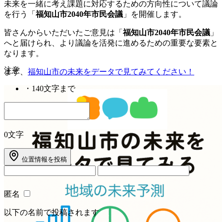
未来を一緒に考え課題に対応するための方向性について議論
を行う「
福知山市2040年市民会議
」を開催します。
皆さんからいただいたご意見は「
福知山市2040年市民会議
」
へと届けられ、より議論を活発に進めるための重要な要素と
なります。
注意
まず、
福知山市の未来をデータで見てみてください！
・
140文字まで
0文字
位置情報を投稿
匿名
以下の名前で投稿されます