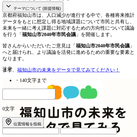
テーマについて (前提情報)
京都府福知山市は、人口減少が進行する中で、各種将来推計
データをもとに想定し得る地域課題について市民と共有し、
未来を一緒に考え課題に対応するための方向性について議論
を行う「
福知山市2040年市民会議
」を開催します。
皆さんからいただいたご意見は「
福知山市2040年市民会議
」
へと届けられ、より議論を活発に進めるための重要な要素と
なります。
注意
まず、
福知山市の未来をデータで見てみてください！
・
140文字まで
0文字
位置情報を投稿