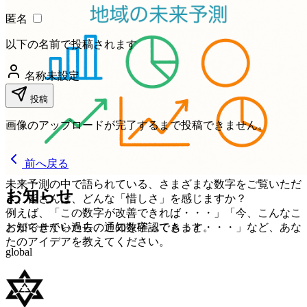
匿名
以下の名前で投稿されます
名称未設定
投稿
画像のアップロードが完了するまで投稿できません。
前へ戻る
未来予測の中で語られている、さまざまな数字をご覧いただ
お知らせ
き、皆さんは、どんな「惜しさ」を感じますか？
例えば、「この数字が改善できれば・・・」「今、こんなこ
お知らせから過去の通知を確認できます。
とができていたら、この数字ってもっと・・・」など、あな
たのアイデアを教えてください。
global