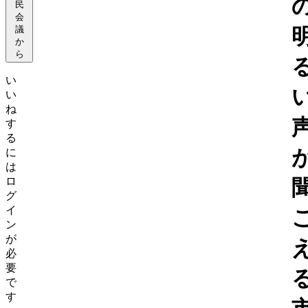
民
会
議
か
ら
い
い
ね
す
る
に
は
ロ
グ
イ
ン
が
必
要
で
す