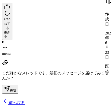
作
成
いい
ねす
日
る
更新
202
中…
年
6
月
23
menu
日
既
読
まだ静かなスレッドです。
最初のメッセージを届けてみませ
んか？
投稿
前へ戻る