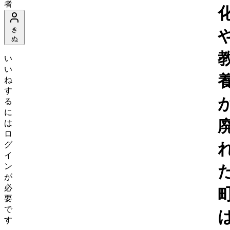
者
き
ぬ
い
い
ね
す
る
に
は
ロ
グ
イ
ン
が
必
要
で
す