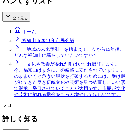
パンくずリスト
全て見る
ホーム
福知山市2040 年市民会議
「地域の未来予測」を踏まえて、今から15年後、
どんな福知山に暮らしていたいですか？
「文化や教養が廃れた町はいずれ滅び」ます。
今、福知山はまさにこの岐路に立たされています。こ
のままいくと危うい現状を打破するためには、受け継
がれてきた良き伝統文化や芸術を見つめ直し、いい形
で継承、発展させていくことが大切です。市民が文化
や芸術に触れる機会をもっと増やしてほしいです。
フロー
詳しく知る