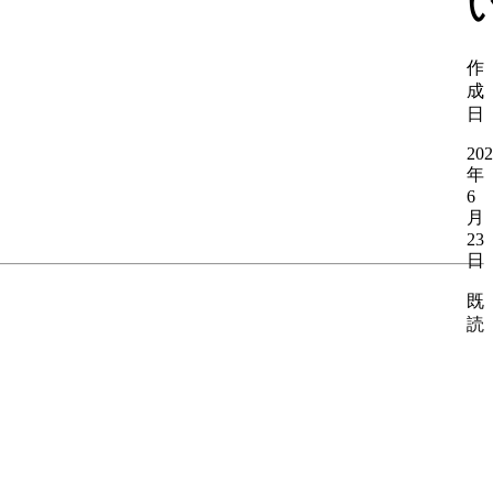
作
成
日
202
年
6
月
23
日
既
読