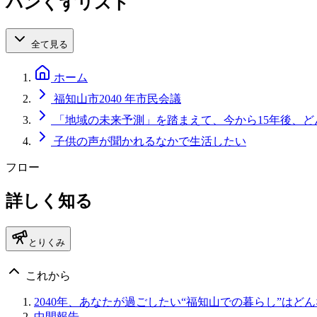
パンくずリスト
全て見る
ホーム
福知山市2040 年市民会議
「地域の未来予測」を踏まえて、今から15年後、
子供の声が聞かれるなかで生活したい
フロー
詳しく知る
とりくみ
これから
2040年、あなたが過ごしたい“福知山での暮らし”はど
中間報告