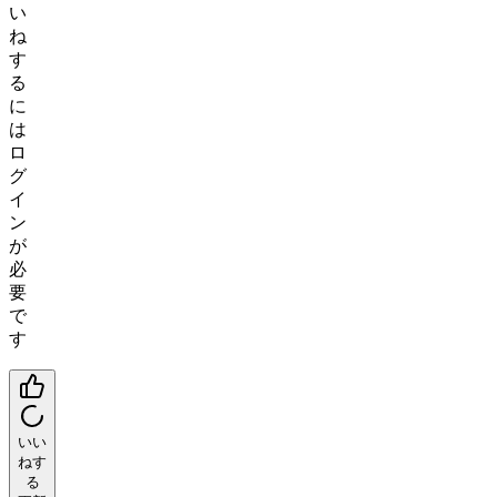
い
ね
す
る
に
は
ロ
グ
イ
ン
が
必
要
で
す
いい
ねす
る