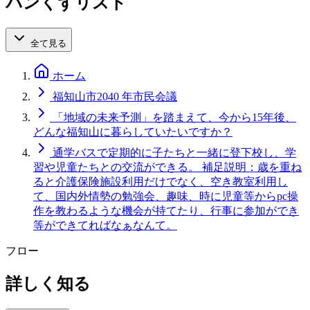
パンくずリスト
全て見る
ホーム
福知山市2040 年市民会議
「地域の未来予測」を踏まえて、今から15年後、
どんな福知山に暮らしていたいですか？
通学バスで定期的に子たちと一緒に登下校し、学
習や児童たちとの交流ができる。 補足説明：歳を重ね
ると介護保険施設利用だけでなく、空き教室利用し
て、国内外情勢の勉強会、趣味、時に児童等からpc操
作を教わるような機会が持てたり、行事に参加ができ
等ができてればなぁなんて。
フロー
詳しく知る