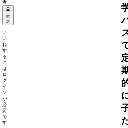
者
匿
名
い
い
ね
す
る
に
は
ロ
グ
イ
ン
が
必
要
で
す