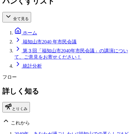
パンくずリスト
全て見る
ホーム
福知山市2040 年市民会議
第３回「福知山市2040年市民会議」の講演につい
て、ご意見をお寄せください！
統計分析
フロー
詳しく知る
とりくみ
これから
2040年、あなたが過ごしたい“福知山での暮らし”はど